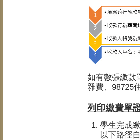
如有數張繳款
雜費、98725
列印繳費單
學生完成
以下路徑