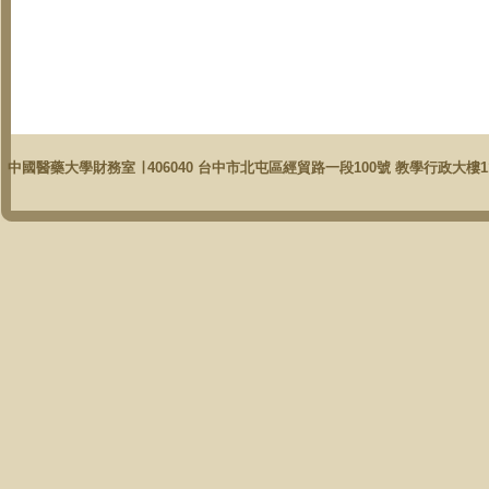
中國醫藥大學財務室 ∣ 406040 台中市北屯區經貿路一段100號 教學行政大樓11樓 ∣ 電話