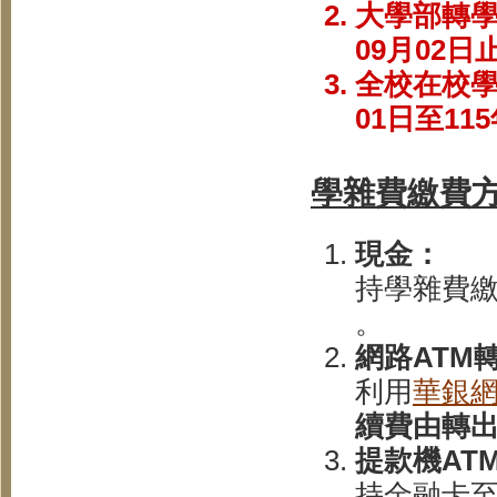
大學部轉學
09月02日
全校在校學
01日至11
學雜費繳費
現金：
持學雜費
。
網路ATM
利用
華銀
續費由轉
提款機AT
持金融卡至