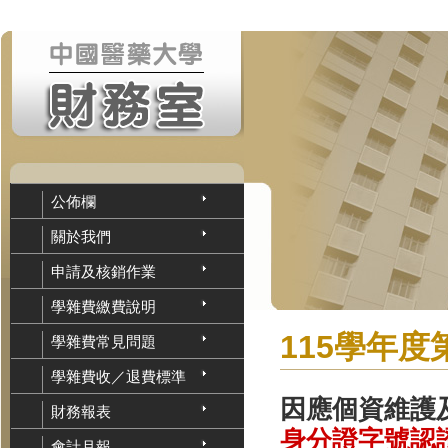
公佈欄
關於我們
申請及核銷作業
學雜費繳費說明
115學年
學雜費常見問題
學雜費收／退費標準
因應個資維護
財務報表
身分證字號認
會計月報