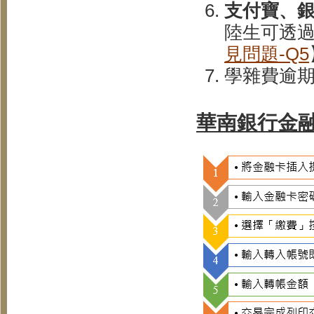
支付寶、
陸生可透
見問題-Q5
學雜費逾
華南銀行金