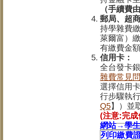
（手續費
郵局、超
持學雜費繳
萊爾富）繳
有繳費金
信用卡：
全台發卡銀
雜費常見問
選擇信用
行步驟執
Q5
】）並
(注意:完
網站→學
列印繳費